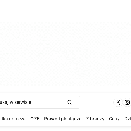
Main Navigation
ika rolnicza
OZE
Prawo i pieniądze
Z branży
Ceny
Dz
a Submenu