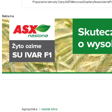
Popularne tematy:
Ceny
ASF
Mercosur
Dopłaty
Nawożenie
P
Reklama
Agropolska
nexide 60cs