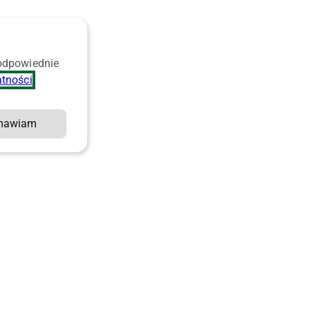
 odpowiednie
atności
.
mawiam