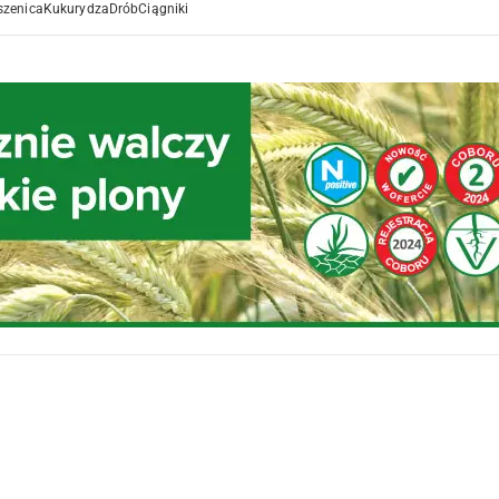
szenica
Kukurydza
Drób
Ciągniki