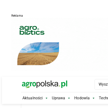
Reklama
Main Logo
Aktualności
Uprawa
Hodowla
Techn
Aktualności Submenu
Uprawa Submenu
Hodowl