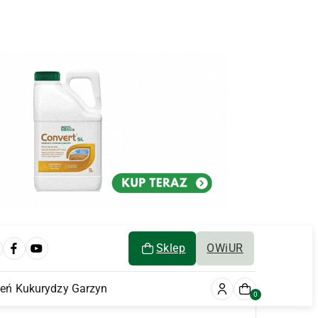
Sklep
OWiUR
ień Kukurydzy Garzyn
0