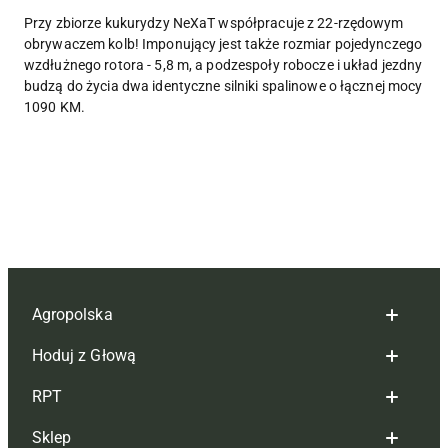
Przy zbiorze kukurydzy NeXaT współpracuje z 22-rzędowym
obrywaczem kolb! Imponujący jest także rozmiar pojedynczego
wzdłużnego rotora - 5,8 m, a podzespoły robocze i układ jezdny
budzą do życia dwa identyczne silniki spalinowe o łącznej mocy
1090 KM.
Agropolska
Hoduj z Głową
Redakcja
RPT
Reklama
Hoduj z głową bydło
Sklep
Tagi
Hoduj z głową świnie
Redakcja