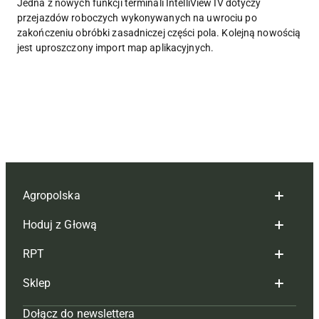
Jedna z nowych funkcji terminali IntelliView IV dotyczy
przejazdów roboczych wykonywanych na uwrociu po
zakończeniu obróbki zasadniczej części pola. Kolejną nowością
jest uproszczony import map aplikacyjnych.
Agropolska
Hoduj z Głową
Redakcja
RPT
Reklama
Hoduj z głową bydło
Sklep
Tagi
Hoduj z głową świnie
Redakcja
Dołącz do newslettera
Mapa serwisu
Prenumerata
Prenumerata
Czasopisma i prenumerata