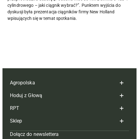
cylindrowego – jaki ciągnik wybrać?”. Punktem wyjścia do
dyskusji była prezentacja ciągników firmy New Holland
wpisujących się w temat spotkania.
Agropolska
Hoduj z Głową
Redakcja
RPT
Reklama
Hoduj z głową bydło
Sklep
Tagi
Hoduj z głową świnie
Redakcja
Dołącz do newslettera
Mapa serwisu
Prenumerata
Prenumerata
Czasopisma i prenumerata