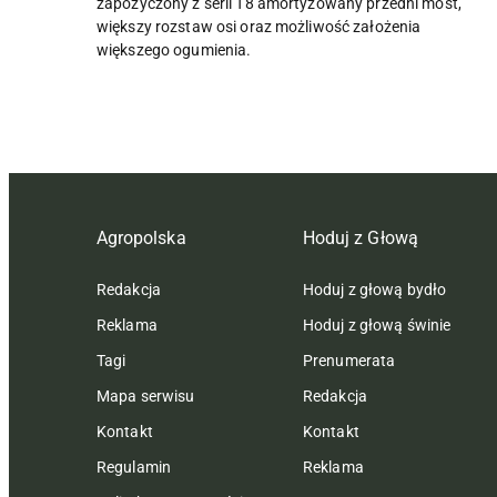
zapożyczony z serii T8 amortyzowany przedni most,
większy rozstaw osi oraz możliwość założenia
większego ogumienia.
Agropolska
Hoduj z Głową
Redakcja
Hoduj z głową bydło
Reklama
Hoduj z głową świnie
Tagi
Prenumerata
Mapa serwisu
Redakcja
Kontakt
Kontakt
Regulamin
Reklama