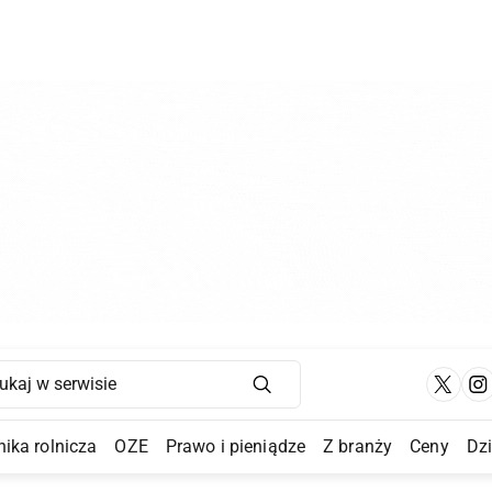
Main Navigation
ika rolnicza
OZE
Prawo i pieniądze
Z branży
Ceny
Dz
a Submenu