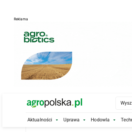
Reklama
Main Logo
Aktualności
Uprawa
Hodowla
Techn
Aktualności Submenu
Uprawa Submenu
Hodowl