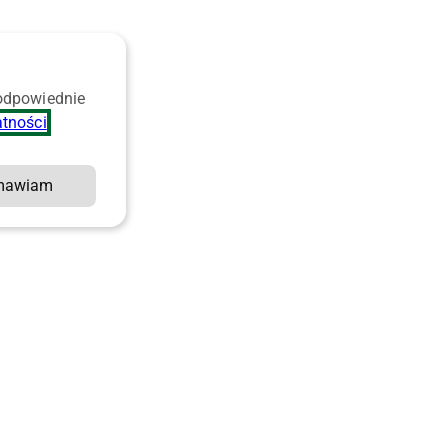
 odpowiednie
atności
.
mawiam