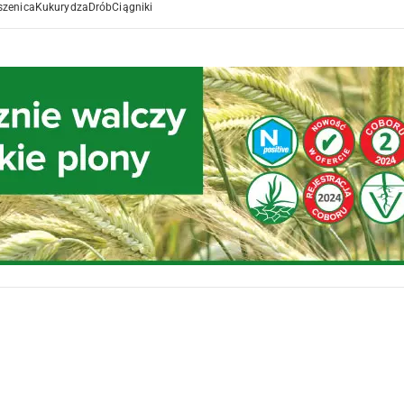
szenica
Kukurydza
Drób
Ciągniki