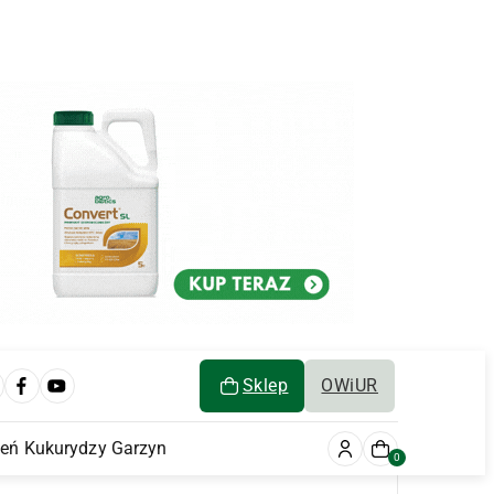
Sklep
OWiUR
ień Kukurydzy Garzyn
0