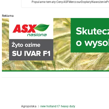
Popularne tematy:
Ceny
ASF
Mercosur
Dopłaty
Nawożenie
P
Reklama
Agropolska
new holland t7 heavy duty