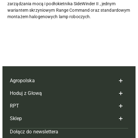
zarządzania mocą i podłokietnika SideWinder II , jednym
wariantem skrzyniowym Range Command oraz standardowym
montażem halogenowych lamp roboczych.
Agropolska
Hoduj z Głową
Redakcja
RPT
Reklama
Hoduj z głową bydło
Sklep
Tagi
Hoduj z głową świnie
Redakcja
Dołącz do newslettera
Mapa serwisu
Prenumerata
Prenumerata
Czasopisma i prenumerata