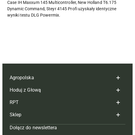
Case IH Maxxum 145 Multicontroller, New Holland T6.175
Dynamic Command, Steyr 4145 Profi uzyskały identyczne
wyniki testu DLG Powermix.
Agropolska
Hoduj z Głową
Redakcja
RPT
Reklama
Hoduj z głową bydło
Sklep
Tagi
Hoduj z głową świnie
Redakcja
Dołącz do newslettera
Mapa serwisu
Prenumerata
Prenumerata
Czasopisma i prenumerata