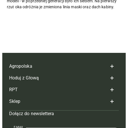
modeli - w poprzedniej generacji było ich siedem. Na pierwszy
rzut oka odróżnia je zmieniona linia maski oraz dach kabiny.
Agropolska
Hoduj z Głową
Redakcja
RPT
Reklama
Hoduj z głową bydło
Sklep
Tagi
Hoduj z głową świnie
Redakcja
Dołącz do newslettera
Mapa serwisu
Prenumerata
Prenumerata
Czasopisma i prenumerata
Kontakt
Redakcja
Reklama
Książki
E-MAIL