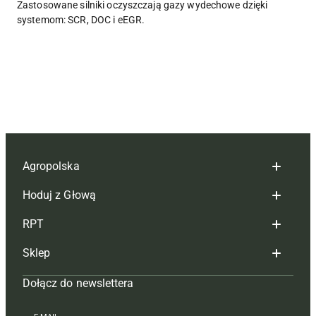
Zastosowane silniki oczyszczają gazy wydechowe dzięki
systemom: SCR, DOC i eEGR.
Agropolska
Hoduj z Głową
Redakcja
RPT
Reklama
Hoduj z głową bydło
Sklep
Tagi
Hoduj z głową świnie
Redakcja
Dołącz do newslettera
Mapa serwisu
Prenumerata
Prenumerata
Czasopisma i prenumerata
Kontakt
Redakcja
Reklama
Książki