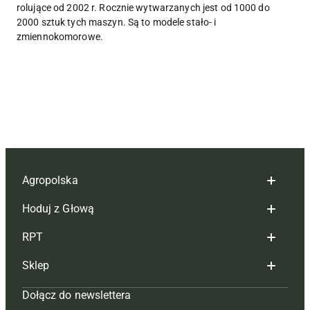
rolujące od 2002 r. Rocznie wytwarzanych jest od 1000 do
2000 sztuk tych maszyn. Są to modele stało- i
zmiennokomorowe.
Agropolska
Hoduj z Głową
Redakcja
RPT
Reklama
Hoduj z głową bydło
Sklep
Tagi
Hoduj z głową świnie
Redakcja
Dołącz do newslettera
Mapa serwisu
Prenumerata
Prenumerata
Czasopisma i prenumerata