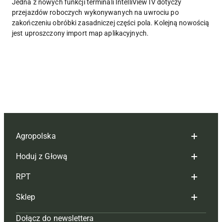
Jedna z nowych funkcji terminali IntelliView IV dotyczy
przejazdów roboczych wykonywanych na uwrociu po
zakończeniu obróbki zasadniczej części pola. Kolejną nowością
jest uproszczony import map aplikacyjnych.
Agropolska
Hoduj z Głową
Redakcja
RPT
Reklama
Hoduj z głową bydło
Sklep
Tagi
Hoduj z głową świnie
Redakcja
Dołącz do newslettera
Mapa serwisu
Prenumerata
Prenumerata
Czasopisma i prenumerata