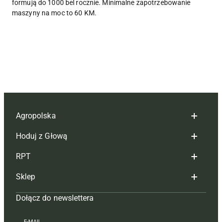
formują do 1000 bel rocznie. Minimalne zapotrzebowanie
maszyny na moc to 60 KM.
Agropolska
Hoduj z Głową
Redakcja
RPT
Reklama
Hoduj z głową bydło
Sklep
Tagi
Hoduj z głową świnie
Redakcja
Dołącz do newslettera
Mapa serwisu
Prenumerata
Prenumerata
Czasopisma i prenumerata
Kontakt
Redakcja
Reklama
Książki
E-MAIL