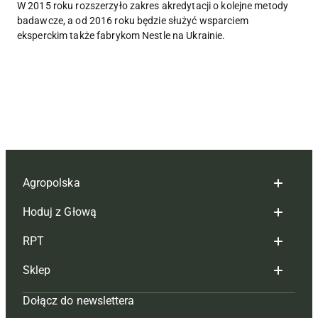
W 2015 roku rozszerzyło zakres akredytacji o kolejne metody
badawcze, a od 2016 roku będzie służyć wsparciem
eksperckim także fabrykom Nestle na Ukrainie.
Agropolska
Hoduj z Głową
Redakcja
RPT
Reklama
Hoduj z głową bydło
Sklep
Tagi
Hoduj z głową świnie
Redakcja
Dołącz do newslettera
Mapa serwisu
Prenumerata
Prenumerata
Czasopisma i prenumerata