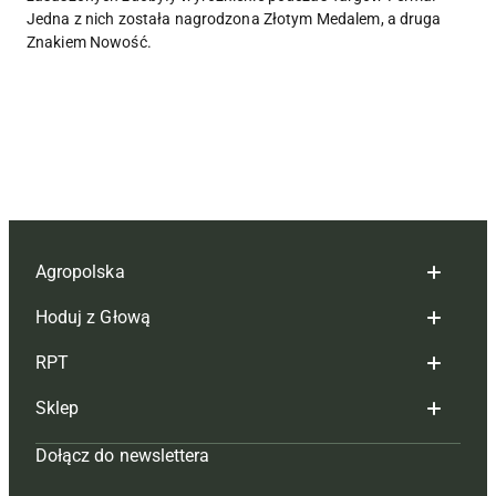
Jedna z nich została nagrodzona Złotym Medalem, a druga
Znakiem Nowość.
Agropolska
Hoduj z Głową
Redakcja
RPT
Reklama
Hoduj z głową bydło
Sklep
Tagi
Hoduj z głową świnie
Redakcja
Dołącz do newslettera
Mapa serwisu
Prenumerata
Prenumerata
Czasopisma i prenumerata