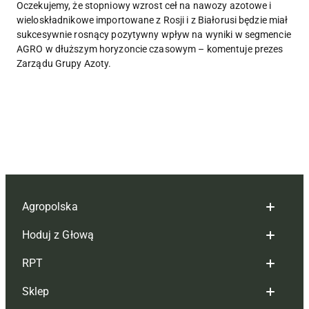
Oczekujemy, że stopniowy wzrost ceł na nawozy azotowe i
wieloskładnikowe importowane z Rosji i z Białorusi będzie miał
sukcesywnie rosnący pozytywny wpływ na wyniki w segmencie
AGRO w dłuższym horyzoncie czasowym – komentuje prezes
Zarządu Grupy Azoty.
Agropolska
Hoduj z Głową
Redakcja
RPT
Reklama
Hoduj z głową bydło
Sklep
Tagi
Hoduj z głową świnie
Redakcja