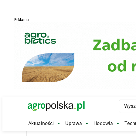
Reklama
Main Logo
Aktualności
Uprawa
Hodowla
Techn
Aktualności Submenu
Uprawa Submenu
Hodowl