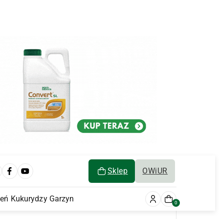
Sklep
OWiUR
ień Kukurydzy Garzyn
0