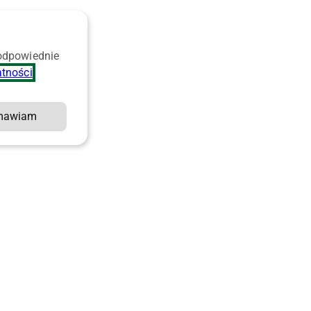
 odpowiednie
atności
.
mawiam