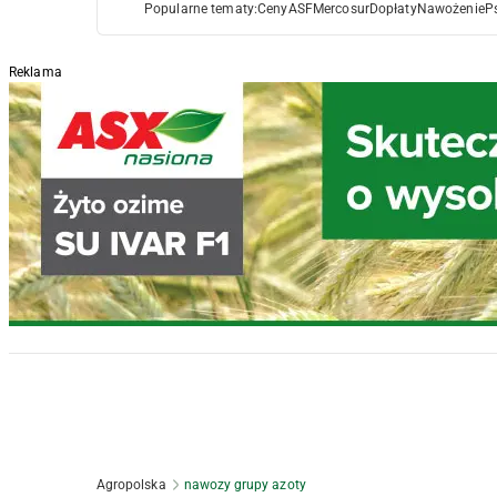
Popularne tematy:
Ceny
ASF
Mercosur
Dopłaty
Nawożenie
P
Reklama
Agropolska
nawozy grupy azoty