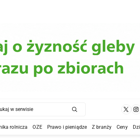
Main Navigation
ika rolnicza
OZE
Prawo i pieniądze
Z branży
Ceny
Dz
a Submenu