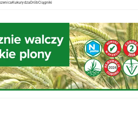
szenica
Kukurydza
Drób
Ciągniki