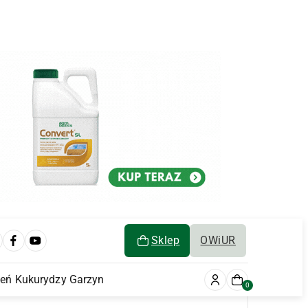
Sklep
OWiUR
ień Kukurydzy Garzyn
0