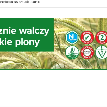
szenica
Kukurydza
Drób
Ciągniki