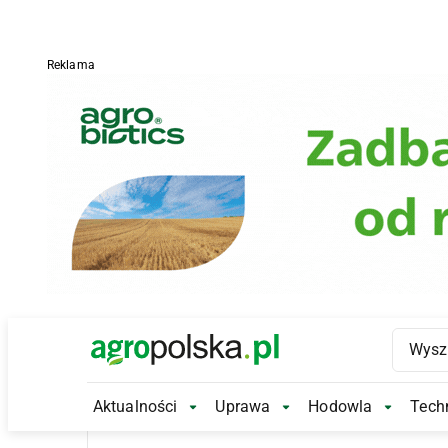
Reklama
Main Logo
Aktualności
Uprawa
Hodowla
Techn
Aktualności Submenu
Uprawa Submenu
Hodowl