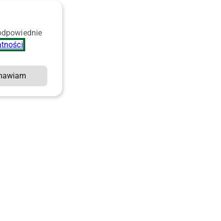
 odpowiednie
atności
.
mawiam