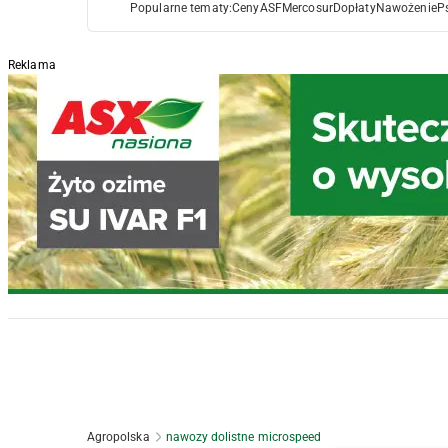
Popularne tematy:
Ceny
ASF
Mercosur
Dopłaty
Nawożenie
P
Reklama
Agropolska
nawozy dolistne microspeed