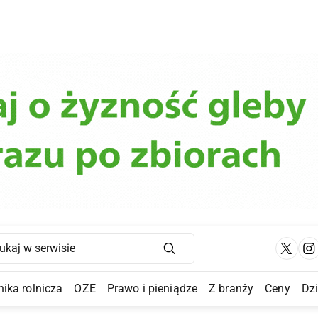
Main Navigation
ika rolnicza
OZE
Prawo i pieniądze
Z branży
Ceny
Dz
a Submenu