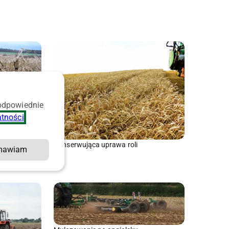
 odpowiednie
atności
.
omy
Konserwująca uprawa roli
mawiam