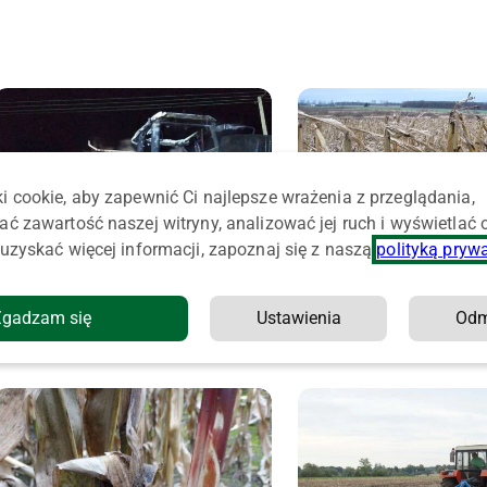
i cookie, aby zapewnić Ci najlepsze wrażenia z przeglądania,
ać zawartość naszej witryny, analizować jej ruch i wyświetlać
uzyskać więcej informacji, zapoznaj się z naszą
polityką pryw
Na polu spłonął ciągnik rolniczy z
Wspomaganie rozkładu sł
Zgadzam się
Ustawienia
Od
mulczerem. Straty przekraczają pół
kukurydzy
miliona złotych