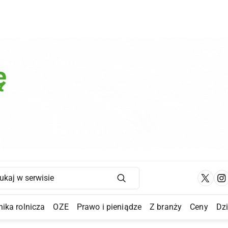
Main Navigation
ika rolnicza
OZE
Prawo i pieniądze
Z branży
Ceny
Dz
a Submenu