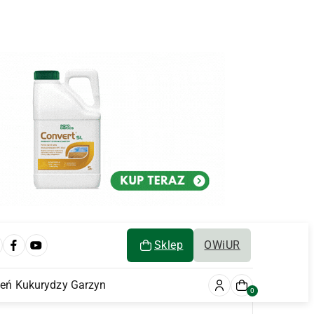
Sklep
OWiUR
ień Kukurydzy Garzyn
0