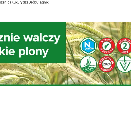
szenica
Kukurydza
Drób
Ciągniki