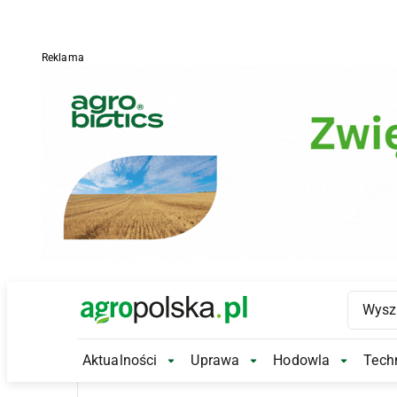
Reklama
Main Logo
Aktualności
Uprawa
Hodowla
Techn
Aktualności Submenu
Uprawa Submenu
Hodowl