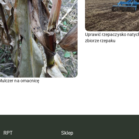
Uprawić rzepaczysko natyc
zbiorze rzepaku
Mulczer na omacnicę
RPT
Sklep