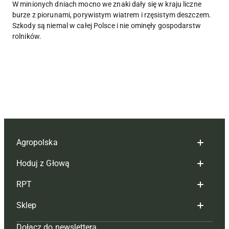
W minionych dniach mocno we znaki dały się w kraju liczne
burze z piorunami, porywistym wiatrem i rzęsistym deszczem.
Szkody są niemal w całej Polsce i nie ominęły gospodarstw
rolników.
Agropolska
Hoduj z Głową
Redakcja
RPT
Reklama
Hoduj z głową bydło
Sklep
Tagi
Hoduj z głową świnie
Redakcja
Dołącz do newslettera
Mapa serwisu