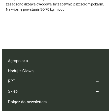
zasadzono drzewa owocowe, by zapewnić pszczołom pokarm.
Na wiosnę powstanie 50-70 kg miodu.
Agropolska
Hoduj z Głową
Redakcja
RPT
Reklama
Hoduj z głową bydło
Sklep
Tagi
Hoduj z głową świnie
Redakcja
Dołącz do newslettera
Mapa serwisu
Prenumerata
Prenumerata
Czasopisma i prenumerata