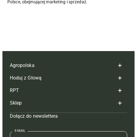
Polsce, obejmującej marketing i sprzedaż.
Agropolska
Hoduj z Głową
Redakcja
RPT
Reklama
Hoduj z głową bydło
Sklep
Tagi
Hoduj z głową świnie
Redakcja
Dołącz do newslettera
Mapa serwisu
Prenumerata
Prenumerata
Czasopisma i prenumerata
Kontakt
Redakcja
Reklama
Książki
E-MAIL