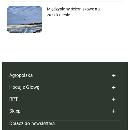
Międzyplony ścierniskowe na
zazielenienie
Agropolska
Hoduj z Głową
Redakcja
RPT
Reklama
Hoduj z głową bydło
Sklep
Tagi
Hoduj z głową świnie
Redakcja
Dołącz do newslettera
Mapa serwisu
Prenumerata
Prenumerata
Czasopisma i prenumerata