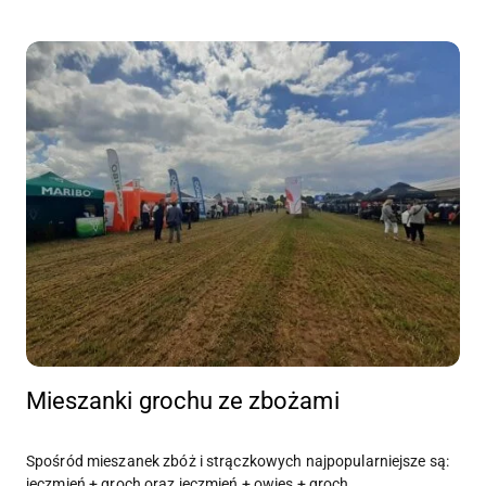
Mieszanki grochu ze zbożami
Spośród mieszanek zbóż i strączkowych najpopularniejsze są:
jęczmień + groch oraz jęczmień + owies + groch.