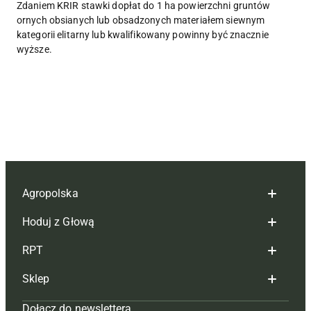
Zdaniem KRIR stawki dopłat do 1 ha powierzchni gruntów
ornych obsianych lub obsadzonych materiałem siewnym
kategorii elitarny lub kwalifikowany powinny być znacznie
wyższe.
Agropolska
Hoduj z Głową
Redakcja
RPT
Reklama
Hoduj z głową bydło
Sklep
Tagi
Hoduj z głową świnie
Redakcja
Dołącz do newslettera
Mapa serwisu