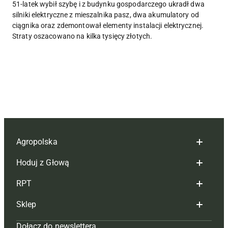
51-latek wybił szybę i z budynku gospodarczego ukradł dwa
silniki elektryczne z mieszalnika pasz, dwa akumulatory od
ciągnika oraz zdemontował elementy instalacji elektrycznej.
Straty oszacowano na kilka tysięcy złotych.
Agropolska
Hoduj z Głową
Redakcja
RPT
Reklama
Hoduj z głową bydło
Sklep
Tagi
Hoduj z głową świnie
Redakcja
Dołącz do newslettera
Mapa serwisu