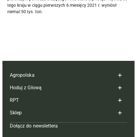
tego kraju w ciągu pierwszych 6 miesięcy 2021 r. wyniósł
niemal 50 tys. ton.
Agropolska
Hoduj z Głową
Redakcja
RPT
Reklama
Hoduj z głową bydło
Sklep
Tagi
Hoduj z głową świnie
Redakcja
Dołącz do newslettera
Mapa serwisu
Prenumerata
Prenumerata
Czasopisma i prenumerata