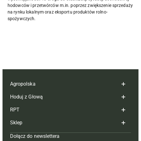
hodowców i przetwórców m.in. poprzez zwiększenie sprzedaży
na rynku lokalnym oraz eksportu produktów rolno-
spożywczych.
Agropolska
Hoduj z Głową
Redakcja
RPT
Reklama
Hoduj z głową bydło
Sklep
Tagi
Hoduj z głową świnie
Redakcja
Dołącz do newslettera
Mapa serwisu
Prenumerata
Prenumerata
Czasopisma i prenumerata