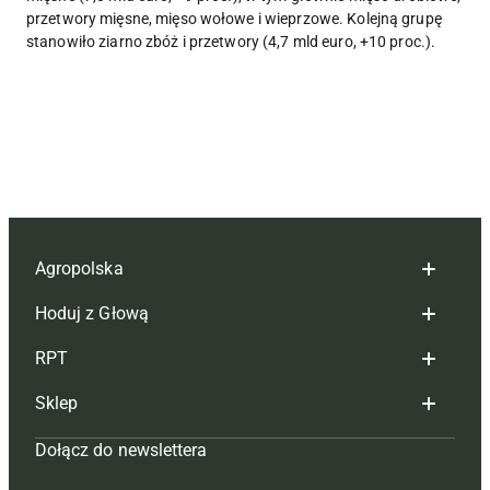
przetwory mięsne, mięso wołowe i wieprzowe. Kolejną grupę
stanowiło ziarno zbóż i przetwory (4,7 mld euro, +10 proc.).
Agropolska
Hoduj z Głową
Redakcja
RPT
Reklama
Hoduj z głową bydło
Sklep
Tagi
Hoduj z głową świnie
Redakcja
Dołącz do newslettera
Mapa serwisu
Prenumerata
Prenumerata
Czasopisma i prenumerata