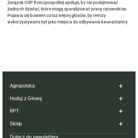
Związek OSP Rzeczpospolitej apeluje, by nie podejmować
żadnych działać, które mogą sparaliżować pracę ratowników.
Pojawia się bowiem coraz więcej głosów, by remizy
wykorzystywane był jako miejsca do odbywania kwarantanny.
Agropolska
Hoduj z Głową
Redakcja
RPT
Reklama
Hoduj z głową bydło
Sklep
Tagi
Hoduj z głową świnie
Redakcja
Dołącz do newslettera
Mapa serwisu