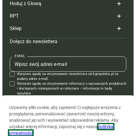
Hoduj z Głową
Redakcja
RPT
Reklama
Hoduj z głową bydło
Sklep
Tagi
Hoduj z głową świnie
Redakcja
Dołącz do newslettera
Mapa serwisu
Prenumerata
Prenumerata
Czasopisma i prenumerata
Kontakt
Redakcja
Reklama
Książki
E-MAIL
Regulamin
Kontakt
Kontakt
Regulamin
Wyrażam zgodę na otrzymywanie newslettera od Agropolska.pl na
Polityka prywatności
Reklama
Krzyżówki
podany adres e-mail.
Wyrażam zgodę na otrzymywanie informacji o najnowszych produktach
i dostępnych rozwiązaniach w rolnictwie – informacje te będą
wysyłane
od APRA sp. z o.o. w imieniu partnerów.
Używamy pliki cookie, aby zapewnić Ci najlepsze wrażenia z
przeglądania, personalizować zawartość naszej witryny,
analizować jej ruch i wyświetlać odpowiednie reklamy. Aby
uzyskać więcej informacji, zapoznaj się z naszą
polityką
prywatności
.