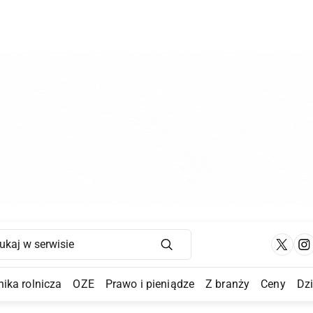
Main Navigation
ika rolnicza
OZE
Prawo i pieniądze
Z branży
Ceny
Dz
a Submenu