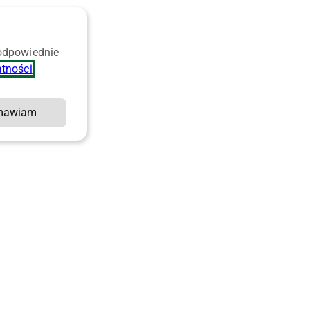
 odpowiednie
atności
.
mawiam