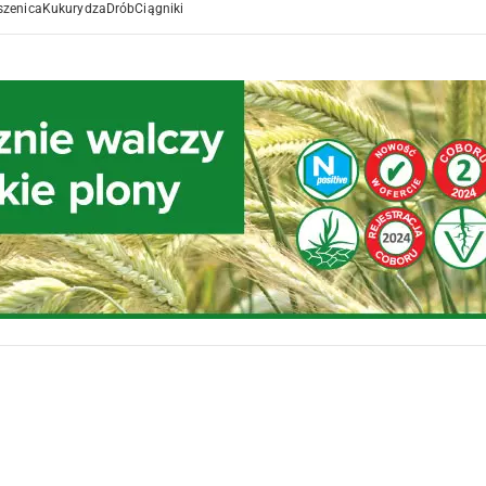
szenica
Kukurydza
Drób
Ciągniki