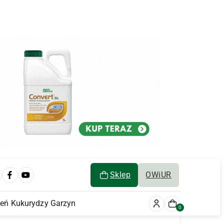
Sklep
OWiUR
ień Kukurydzy Garzyn
0