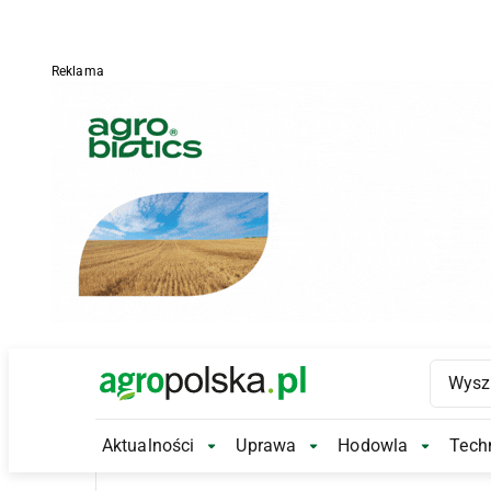
Reklama
Main Logo
Aktualności
Uprawa
Hodowla
Techn
Aktualności Submenu
Uprawa Submenu
Hodowl