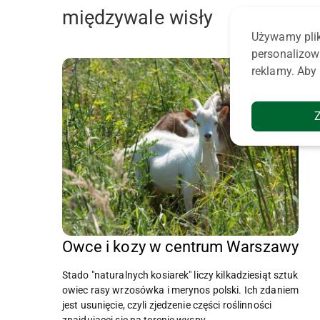
międzywale wisły
Używamy plik
personalizow
reklamy. Aby 
Owce i kozy w centrum Warszawy
Stado "naturalnych kosiarek" liczy kilkadziesiąt sztuk
owiec rasy wrzosówka i merynos polski. Ich zdaniem
jest usunięcie, czyli zjedzenie części roślinności
znajdującej się na terenie wyspy.