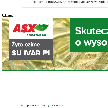
Popularne tematy:
Ceny
ASF
Mercosur
Dopłaty
Nawożenie
P
Reklama
Agropolska
międzywale wisły