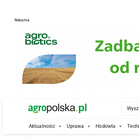
Reklama
Main Logo
Aktualności
Uprawa
Hodowla
Techn
Aktualności Submenu
Uprawa Submenu
Hodowl