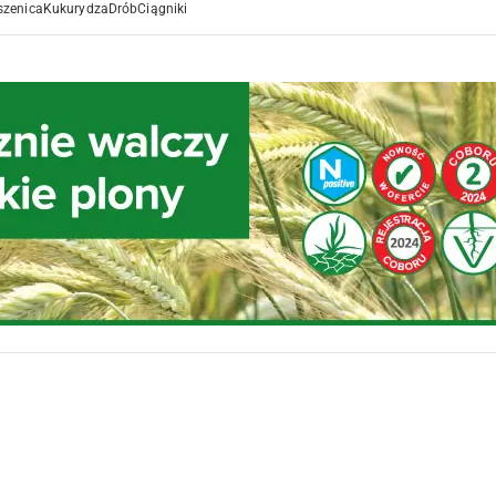
szenica
Kukurydza
Drób
Ciągniki