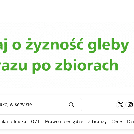
Main Navigation
ika rolnicza
OZE
Prawo i pieniądze
Z branży
Ceny
Dz
a Submenu