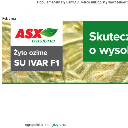
Popularne tematy:
Ceny
ASF
Mercosur
Dopłaty
Nawożenie
P
Reklama
Agropolska
międzyrzecz