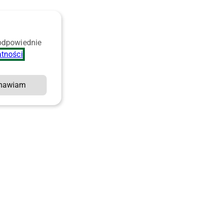
 odpowiednie
atności
.
mawiam