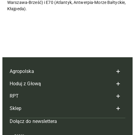
Warszawa-Brześć) i E70 (Atlantyk, Antwerpia-Morze Bałtyckie,
Kłajpeda).
Agropolska
Hoduj z Głową
Redakcja
RPT
Reklama
Hoduj z głową bydło
Sklep
Tagi
Hoduj z głową świnie
Redakcja
Dołącz do newslettera
Mapa serwisu
Prenumerata
Prenumerata
Czasopisma i prenumerata
Kontakt
Redakcja
Reklama