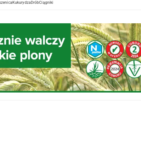
szenica
Kukurydza
Drób
Ciągniki