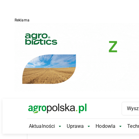
Reklama
Main Logo
Aktualności
Uprawa
Hodowla
Techn
Aktualności Submenu
Uprawa Submenu
Hodowl