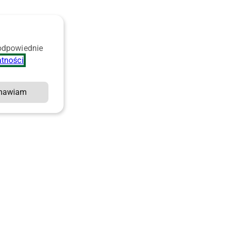
 odpowiednie
atności
.
mawiam