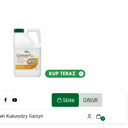
Sklep
OWiUR
ień Kukurydzy Garzyn
0