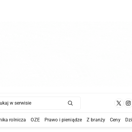
Main Navigation
ika rolnicza
OZE
Prawo i pieniądze
Z branży
Ceny
Dz
a Submenu