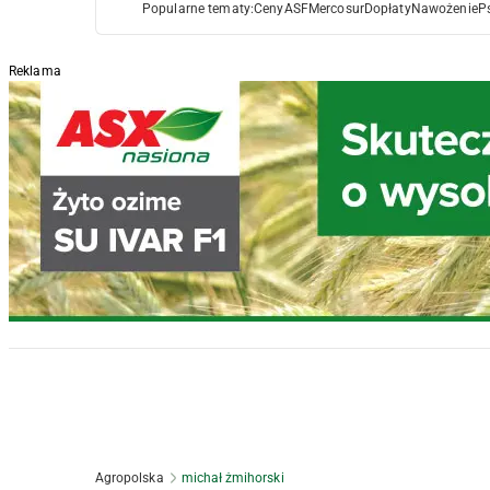
Popularne tematy:
Ceny
ASF
Mercosur
Dopłaty
Nawożenie
P
Reklama
Agropolska
michał żmihorski