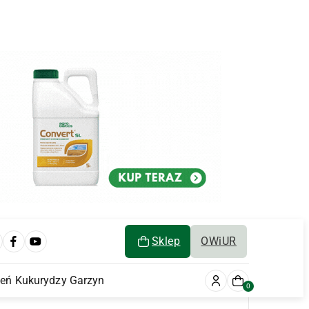
Sklep
OWiUR
ień Kukurydzy Garzyn
0