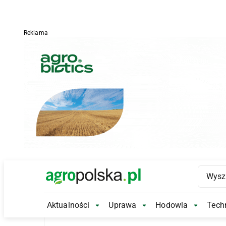
Reklama
Main Logo
Aktualności
Uprawa
Hodowla
Techn
Aktualności Submenu
Uprawa Submenu
Hodowl