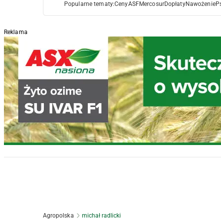
Popularne tematy:
Ceny
ASF
Mercosur
Dopłaty
Nawożenie
P
Reklama
Agropolska
michał radlicki