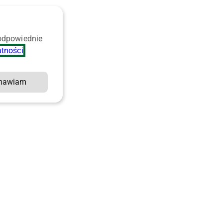
 odpowiednie
atności
.
mawiam