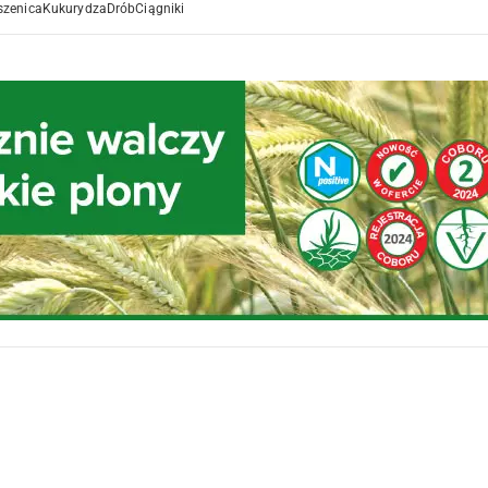
szenica
Kukurydza
Drób
Ciągniki