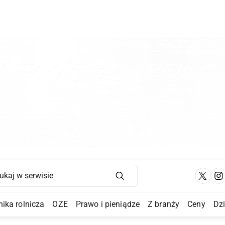
Main Navigation
ika rolnicza
OZE
Prawo i pieniądze
Z branży
Ceny
Dz
a Submenu