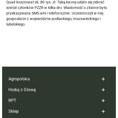
Quad kosztował ok. 80 tys. zł. Taką kwotę udało się zebrać
wśród członków PZZR w kilka dni. Wiadomość o zbiórce była
przekazywana SMS-ami i telefonicznie. Uczestniczyli w niej
gospodarze z województw podlaskiego, mazowieckiego i
lubelskiego.
Agropolska
Hoduj z Głową
Redakcja
RPT
Reklama
Hoduj z głową bydło
Sklep
Tagi
Hoduj z głową świnie
Redakcja