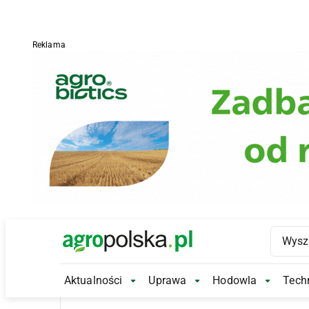
Reklama
Main Logo
Aktualności
Uprawa
Hodowla
Techn
Aktualności Submenu
Uprawa Submenu
Hodowl