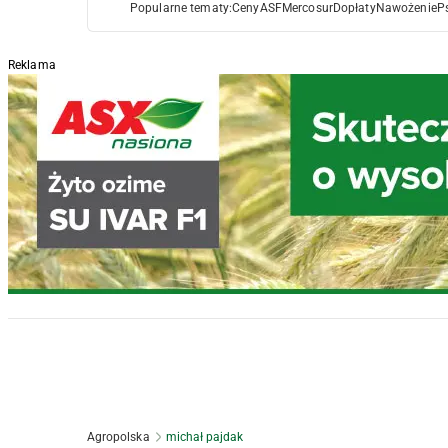
Popularne tematy:
Ceny
ASF
Mercosur
Dopłaty
Nawożenie
P
Reklama
Agropolska
michał pajdak