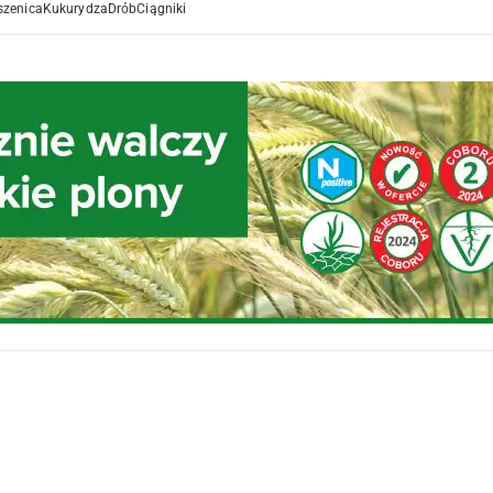
szenica
Kukurydza
Drób
Ciągniki