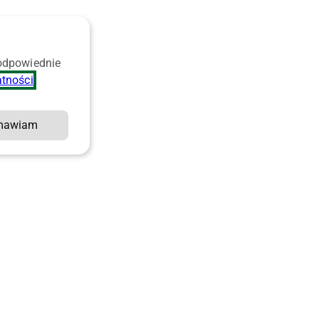
 odpowiednie
atności
.
mawiam