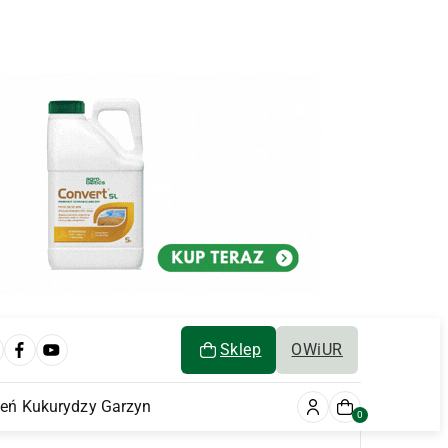
Sklep
OWiUR
ień Kukurydzy Garzyn
0