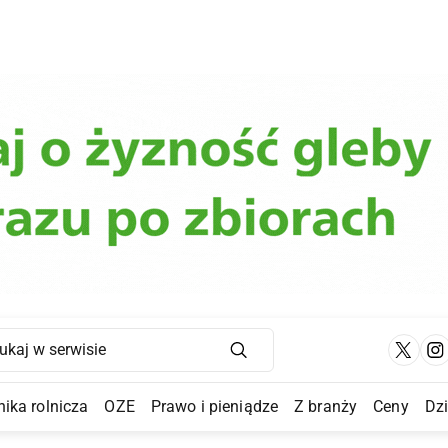
Main Navigation
ika rolnicza
OZE
Prawo i pieniądze
Z branży
Ceny
Dz
a Submenu