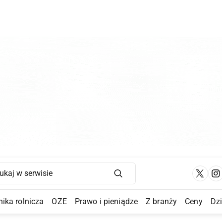
Main Navigation
ika rolnicza
OZE
Prawo i pieniądze
Z branży
Ceny
Dz
a Submenu