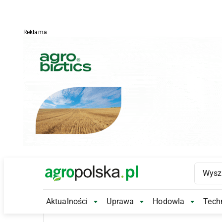
Reklama
Main Logo
Aktualności
Uprawa
Hodowla
Techn
Aktualności Submenu
Uprawa Submenu
Hodowl