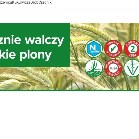
szenica
Kukurydza
Drób
Ciągniki