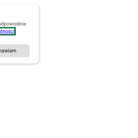
 odpowiednie
atności
.
mawiam