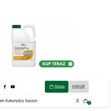
Sklep
OWiUR
ień Kukurydzy Garzyn
0