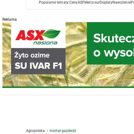
Popularne tematy:
Ceny
ASF
Mercosur
Dopłaty
Nawożenie
P
Reklama
Agropolska
michał gazdecki