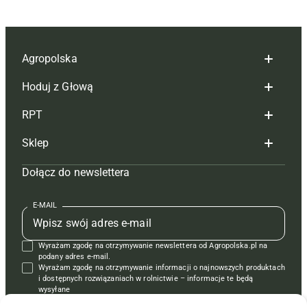
Agropolska
Hoduj z Głową
Redakcja
RPT
Reklama
Hoduj z głową bydło
Sklep
Tagi
Hoduj z głową świnie
Redakcja
Dołącz do newslettera
Mapa serwisu
Prenumerata
Prenumerata
Czasopisma i prenumerata
Kontakt
Redakcja
Reklama
Książki
E-MAIL
Regulamin
Kontakt
Kontakt
Regulamin
Wyrażam zgodę na otrzymywanie newslettera od Agropolska.pl na
Polityka prywatności
Reklama
Krzyżówki
podany adres e-mail.
Wyrażam zgodę na otrzymywanie informacji o najnowszych produktach
i dostępnych rozwiązaniach w rolnictwie – informacje te będą
wysyłane
od APRA sp. z o.o. w imieniu partnerów.