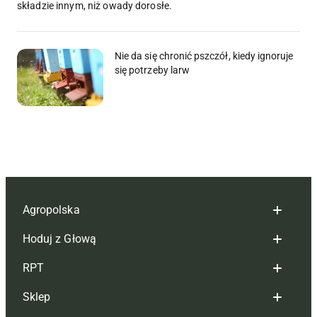
składzie innym, niż owady dorosłe.
Nie da się chronić pszczół, kiedy ignoruje
się potrzeby larw
Agropolska
Hoduj z Głową
Redakcja
RPT
Reklama
Hoduj z głową bydło
Sklep
Tagi
Hoduj z głową świnie
Redakcja