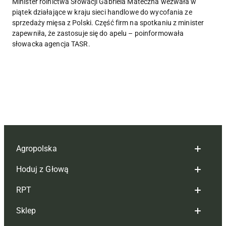
Minister rolnictwa Słowacji Gabriela Mateczna wezwała w
piątek działające w kraju sieci handlowe do wycofania ze
sprzedaży mięsa z Polski. Część firm na spotkaniu z minister
zapewniła, że zastosuje się do apelu – poinformowała
słowacka agencja TASR.
Agropolska
Hoduj z Głową
Redakcja
RPT
Reklama
Hoduj z głową bydło
Sklep
Tagi
Hoduj z głową świnie
Redakcja