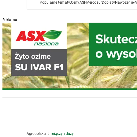
Popularne tematy:
Ceny
ASF
Mercosur
Dopłaty
Nawożenie
P
Reklama
Agropolska
miączyn duży