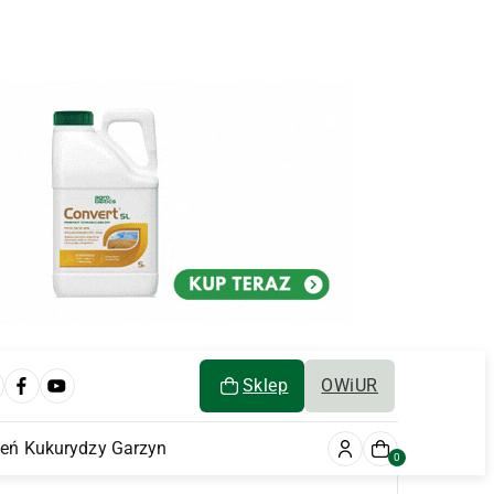
Sklep
OWiUR
ień Kukurydzy Garzyn
0