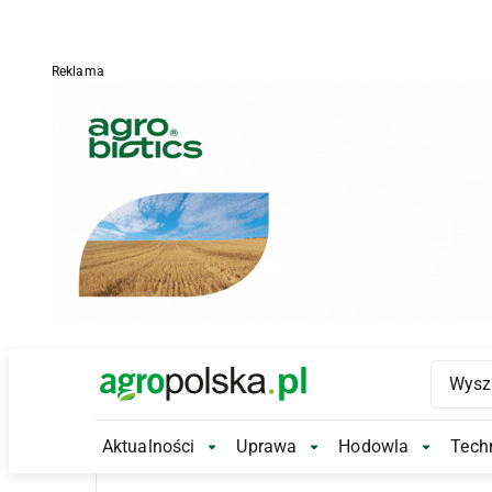
Reklama
Main Logo
Aktualności
Uprawa
Hodowla
Techn
Aktualności Submenu
Uprawa Submenu
Hodowl