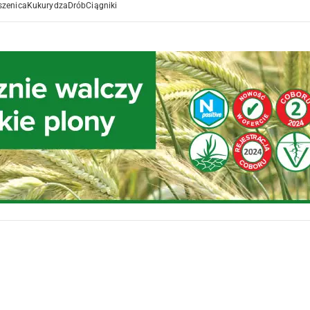
szenica
Kukurydza
Drób
Ciągniki