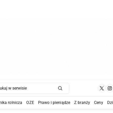
Main Navigation
ika rolnicza
OZE
Prawo i pieniądze
Z branży
Ceny
Dz
a Submenu