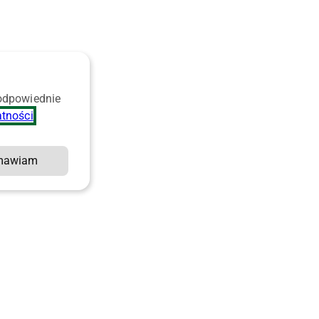
 odpowiednie
atności
.
mawiam