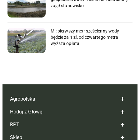
zajął stanowisko
MI: pierwszy metr sześcienny wody
będzie za 1 zł, od czwartego metra
wyższa opłata
Agropolska
Hoduj z Głową
Redakcja
RPT
Reklama
Hoduj z głową bydło
Sklep
Tagi
Hoduj z głową świnie
Redakcja