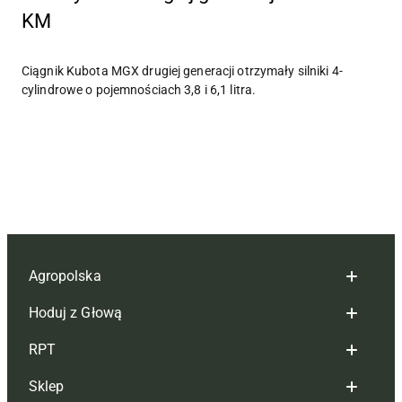
KM
Ciągnik Kubota MGX drugiej generacji otrzymały silniki 4-
cylindrowe o pojemnościach 3,8 i 6,1 litra.
Agropolska
Hoduj z Głową
Redakcja
RPT
Reklama
Hoduj z głową bydło
Sklep
Tagi
Hoduj z głową świnie
Redakcja