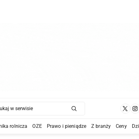
Main Navigation
ika rolnicza
OZE
Prawo i pieniądze
Z branży
Ceny
Dz
a Submenu