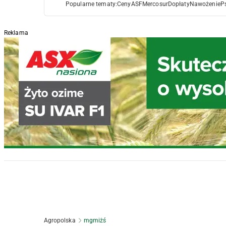
Popularne tematy:
Ceny
ASF
Mercosur
Dopłaty
Nawożenie
P
Reklama
Agropolska
mgmiżś