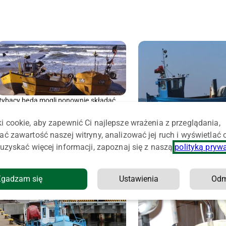
Rybacy będą mogli ponownie składać
wnioski o wsparcie za dni postojowe
i cookie, aby zapewnić Ci najlepsze wrażenia z przeglądania,
ać zawartość naszej witryny, analizować jej ruch i wyświetlać
W programie Rybactwo i Mo
uzyskać więcej informacji, zapoznaj się z naszą
polityką pryw
zakontraktowano połowę 
Zgadzam się
Ustawienia
Od