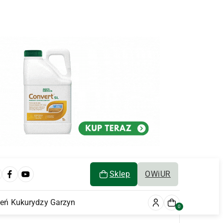
Sklep
OWiUR
ień Kukurydzy Garzyn
0