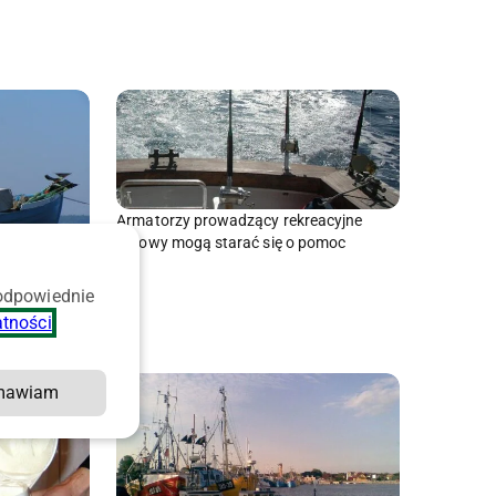
Armatorzy prowadzący rekreacyjne
połowy mogą starać się o pomoc
 odpowiednie
rze
atności
.
środków
mawiam