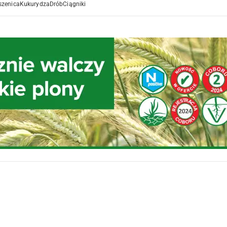
szenica
Kukurydza
Drób
Ciągniki