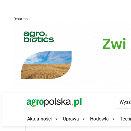
Reklama
Main Logo
Aktualności
Uprawa
Hodowla
Techn
Aktualności Submenu
Uprawa Submenu
Hodowl