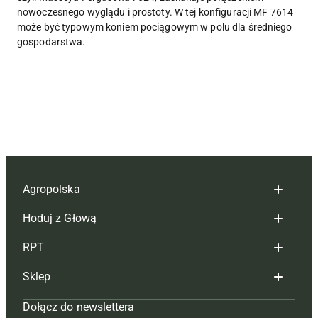
nowoczesnego wyglądu i prostoty. W tej konfiguracji MF 7614
może być typowym koniem pociągowym w polu dla średniego
gospodarstwa.
Agropolska
Hoduj z Głową
Redakcja
RPT
Reklama
Hoduj z głową bydło
Sklep
Tagi
Hoduj z głową świnie
Redakcja
Dołącz do newslettera
Mapa serwisu
Prenumerata
Prenumerata
Czasopisma i prenumerata