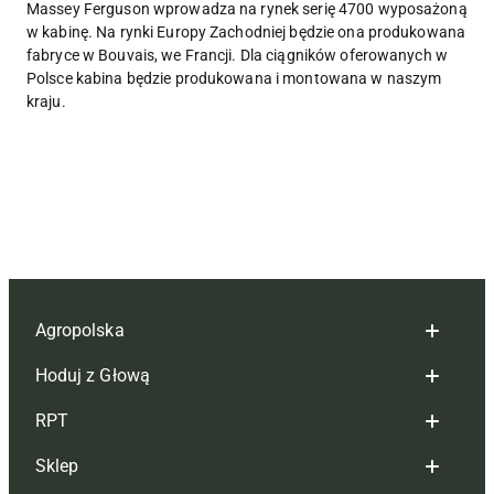
Massey Ferguson wprowadza na rynek serię 4700 wyposażoną
w kabinę. Na rynki Europy Zachodniej będzie ona produkowana
fabryce w Bouvais, we Francji. Dla ciągników oferowanych w
Polsce kabina będzie produkowana i montowana w naszym
kraju.
Agropolska
Hoduj z Głową
Redakcja
RPT
Reklama
Hoduj z głową bydło
Sklep
Tagi
Hoduj z głową świnie
Redakcja