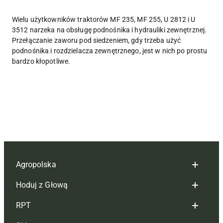
Wielu użytkowników traktorów MF 235, MF 255, U 2812 i U
3512 narzeka na obsługę podnośnika i hydrauliki zewnętrznej.
Przełączanie zaworu pod siedzeniem, gdy trzeba użyć
podnośnika i rozdzielacza zewnętrznego, jest w nich po prostu
bardzo kłopotliwe.
Agropolska
Hoduj z Głową
Redakcja
RPT
Reklama
Hoduj z głową bydło