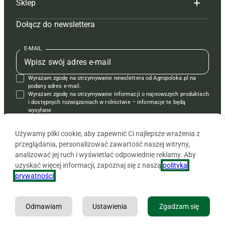
Sklep
Tagi
Hoduj z głową świnie
Redakcja
Dołącz do newslettera
Mapa serwisu
Prenumerata
Prenumerata
Czasopisma i prenumerata
Kontakt
Redakcja
Reklama
Książki
E-MAIL
Regulamin
Kontakt
Kontakt
Regulamin
Wyrażam zgodę na otrzymywanie newslettera od Agropolska.pl na
Polityka prywatności
Reklama
Krzyżówki
podany adres e-mail.
Wyrażam zgodę na otrzymywanie informacji o najnowszych produktach
i dostępnych rozwiązaniach w rolnictwie – informacje te będą
wysyłane
od APRA sp. z o.o. w imieniu partnerów.
Używamy pliki cookie, aby zapewnić Ci najlepsze wrażenia z
przeglądania, personalizować zawartość naszej witryny,
analizować jej ruch i wyświetlać odpowiednie reklamy. Aby
uzyskać więcej informacji, zapoznaj się z naszą
polityką
prywatności
.
Odmawiam
Ustawienia
Zgadzam się
Copyright © 2026 Agencja Promocji Rolnictwa i Agrobiznesu APRA