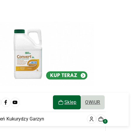
Sklep
OWiUR
ień Kukurydzy Garzyn
0