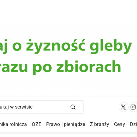
Main Navigation
ika rolnicza
OZE
Prawo i pieniądze
Z branży
Ceny
Dz
a Submenu