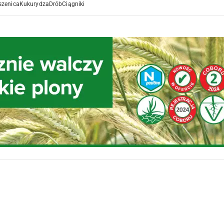
szenica
Kukurydza
Drób
Ciągniki