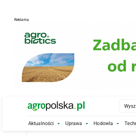
Reklama
Main Logo
Aktualności
Uprawa
Hodowla
Techn
Aktualności Submenu
Uprawa Submenu
Hodowl