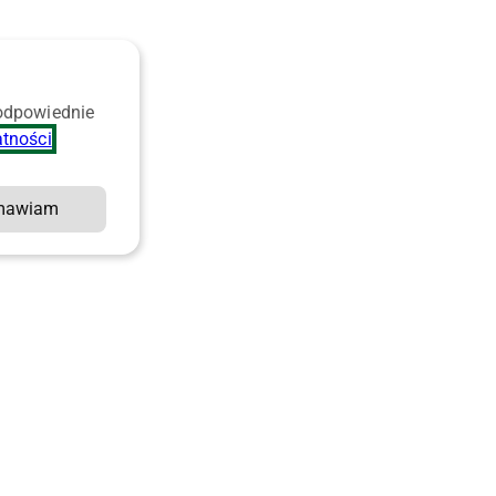
 odpowiednie
atności
.
mawiam