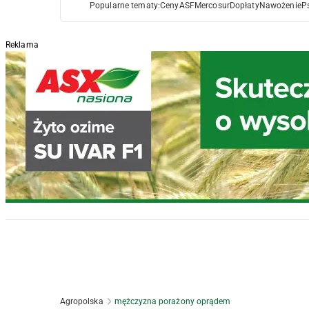
Popularne tematy:
Ceny
ASF
Mercosur
Dopłaty
Nawożenie
P
Reklama
Agropolska
mężczyzna porażony oprądem