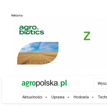
Reklama
Main Logo
Aktualności
Uprawa
Hodowla
Techn
Aktualności Submenu
Uprawa Submenu
Hodowl