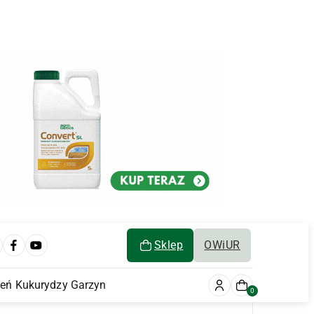
Sklep
OWiUR
ień Kukurydzy Garzyn
0