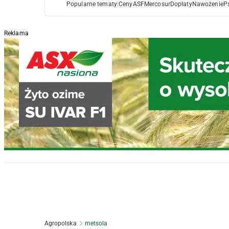
Popularne tematy:
Ceny
ASF
Mercosur
Dopłaty
Nawożenie
P
Reklama
Agropolska
metsola