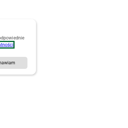
 odpowiednie
atności
.
mawiam