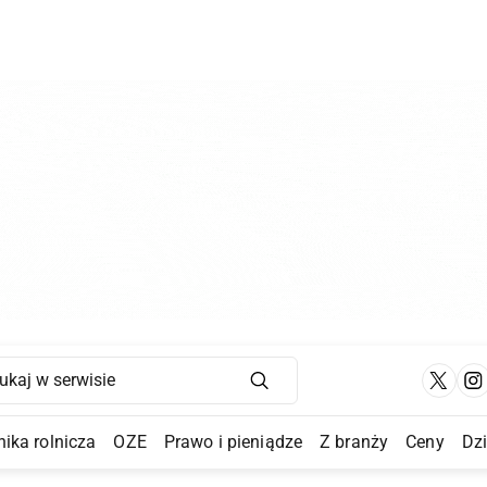
Main Navigation
ika rolnicza
OZE
Prawo i pieniądze
Z branży
Ceny
Dz
a Submenu