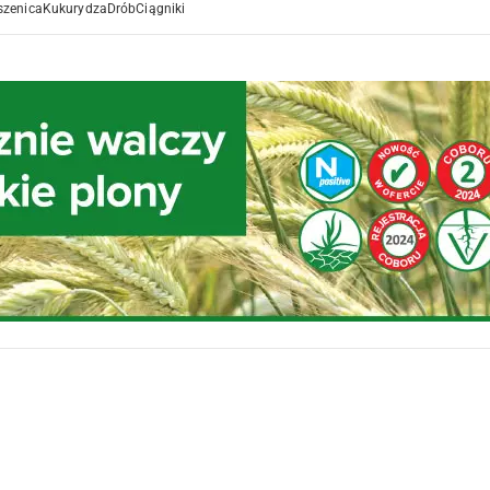
szenica
Kukurydza
Drób
Ciągniki